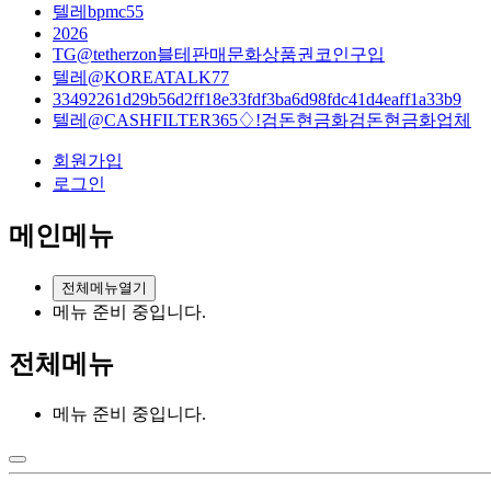
텔레bpmc55
2026
TG@tetherzon블테판매문화상품권코인구입
텔레@KOREATALK77
33492261d29b56d2ff18e33fdf3ba6d98fdc41d4eaff1a33b9
텔레@CASHFILTER365♢ǃ검돈현금화검돈현금화업체
회원가입
로그인
메인메뉴
전체메뉴열기
메뉴 준비 중입니다.
전체메뉴
메뉴 준비 중입니다.