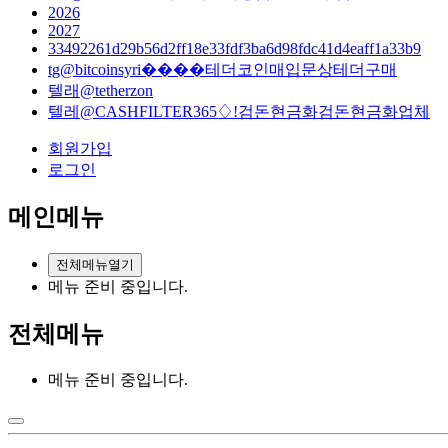
2026
2027
33492261d29b56d2ff18e33fdf3ba6d98fdc41d4eaff1a33b9
tg@bitcoinsyri����테더코인매입문상테더구매
텔래@tetherzon
텔레@CASHFILTER365♢ǃ검돈현금화검돈현금화업체
회원가입
로그인
메인메뉴
전체메뉴열기
메뉴 준비 중입니다.
전체메뉴
메뉴 준비 중입니다.