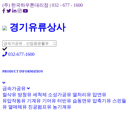
(주) 한국하우톤대리점
|
032 - 677 - 1600
경기유류상사
032-677-1600
PRODUCT INFORMATION
금속가공유
절삭유
방청유
세척제
소성가공유
열처리유
압연유
유압작동유
기계유
기어유
터빈유
습동면유
압축기유
스핀들
유
열매체유
진공펌프유
농기계유