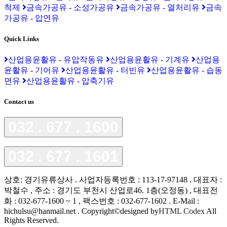
척제
금속가공유 - 소성가공유
금속가공유 - 열처리유
금속
가공유 - 압연유
Quick Links
산업용윤활유 - 유압작동유
산업용윤활유 - 기계유
산업용
윤활유 - 기어유
산업용윤활유 - 터빈유
산업용윤활유 - 습동
면유
산업용윤활유 - 압축기유
Contact us
032 . 677 . 1600
032 . 677 . 1601
상호: 경기유류상사 . 사업자등록번호 : 113-17-97148 . 대표자 :
박철수 , 주소 : 경기도 부천시 산업로46. 1층(오정동) , 대표전
화 : 032-677-1600 ~ 1 , 팩스번호 : 032-677-1602 . E-Mail :
hichulsu@hanmail.net . Copyright©designed by
HTML Codex
All
Rights Reserved.