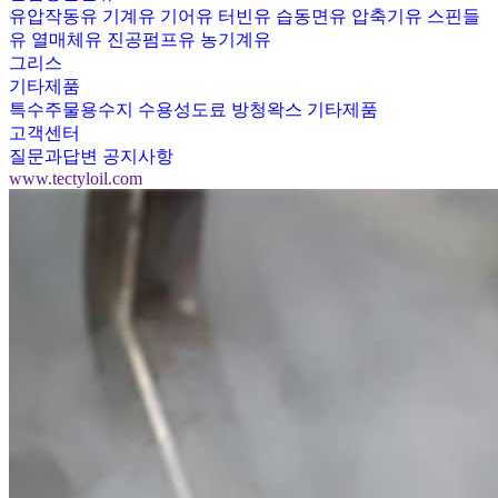
유압작동유
기계유
기어유
터빈유
습동면유
압축기유
스핀들
유
열매체유
진공펌프유
농기계유
그리스
기타제품
특수주물용수지
수용성도료
방청왁스
기타제품
고객센터
질문과답변
공지사항
www.tectyloil.com